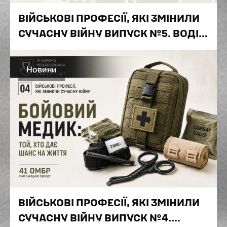
ВІЙСЬКОВІ ПРОФЕСІЇ, ЯКІ ЗМІНИЛИ
СУЧАСНУ ВІЙНУ ВИПУСК №5. ВОДІЙ
ТА МЕХАНІК ВІЙСЬКОВОЇ ТЕХНІКИ:
ЛЮДИ, ЯКІ НЕ ДАЮТЬ ТЕХНІЦІ
Новини
ЗУПИНИТИСЯ
ВІЙСЬКОВІ ПРОФЕСІЇ, ЯКІ ЗМІНИЛИ
СУЧАСНУ ВІЙНУ ВИПУСК №4.