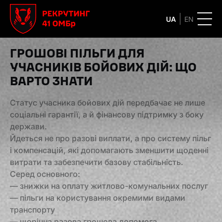
UA
EN
ГРОШОВІ ПІЛЬГИ ДЛЯ
УЧАСНИКІВ БОЙОВИХ ДІЙ: ЩО
ВАРТО ЗНАТИ
Статус учасника бойових дій передбачає не лише
соціальні гарантії, а й фінансову підтримку з боку
держави.
Йдеться не про разові виплати, а про систему пільг
і компенсацій, які допомагають зменшити щоденні
витрати та забезпечити базову стабільність.
Серед основного:
— знижки на оплату житлово-комунальних послуг
— пільги на користування окремими видами
транспорту
— щорічна разова грошова допомога