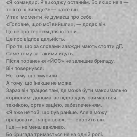
«Я командир. Я виходжу останнім. Бо якщо не я —
то хто їх виведе?» — каже він.
У такі моменти не думаєш про себе.
«Головне, щоб мої вийшли», — додає він.
Це не про героїзм для історій.
Це про відповідальність.
Про те, що за словами завжди мають стояти дії.
Саме тому за такими йдуть.
Після поранення «ЙОС» не залишив бригаду.
Він повернувся.
Не тому, що змусили.
А тому, що інакше не може.
Зараз він працює там, де може бути максимально
корисним: допомагає підрозділу, займається
технікою, організацією, забезпеченням.
«Я вже не той, що був раніше. Але я можу
працювати. І я працюю», — говорить він.
І це — не менш важливо.
Бо бригада тримається не на одній ролі.