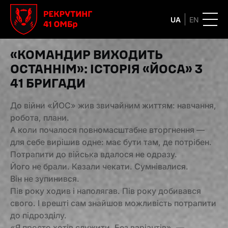
UA
EN
«КОМАНДИР ВИХОДИТЬ
ОСТАННІМ»: ІСТОРІЯ «ЙОСА» З
41 БРИГАДИ
До війни «ЙОС» жив звичайним життям: навчання,
робота, плани.
А коли почалося повномасштабне вторгнення —
для себе вирішив одне: має бути там, де потрібен.
Потрапити до війська вдалося не одразу.
Його не брали. Казали чекати. Сумнівалися.
Він не зупинився.
Пів року ходив і наполягав. Пів року добивався
свого. І врешті сам знайшов можливість потрапити
до підрозділу.
«Я просто хотів служити. Без варіантів», —