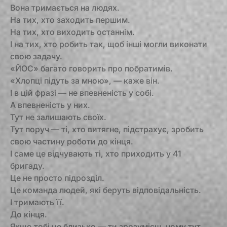
Вона тримається на людях.
На тих, хто заходить першим.
На тих, хто виходить останнім.
І на тих, хто робить так, щоб інші могли виконати
свою задачу.
«ЙОС» багато говорить про побратимів.
«Хлопці підуть за мною», — каже він.
І в цій фразі — не впевненість у собі.
А впевненість у них.
Тут не залишають своїх.
Тут поруч — ті, хто витягне, підстрахує, зробить
свою частину роботи до кінця.
І саме це відчувають ті, хто приходить у 41
бригаду.
Це не просто підрозділ.
Це команда людей, які беруть відповідальність.
І тримають її.
До кінця.
Якщо тобі це близько — ти зрозумієш, чому тут