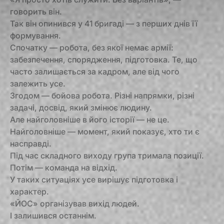
говорить він.
Так він опинився у 41 бригаді — з перших днів її
формування.
Спочатку — робота, без якої немає армії:
забезпечення, спорядження, підготовка. Те, що
часто залишається за кадром, але від чого
залежить усе.
Згодом — бойова робота. Різні напрямки, різні
задачі, досвід, який змінює людину.
Але найголовніше в його історії — не це.
Найголовніше — момент, який показує, хто ти є
насправді.
Під час складного виходу група тримала позиції.
Потім — команда на відхід.
У таких ситуаціях усе вирішує підготовка і
характер.
«ЙОС» організував вихід людей.
І залишився останнім.