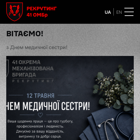
UA
EN
ВІТАЄМО!
з Днем медичної сестри!