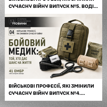
СУЧАСНУ ВІЙНУ ВИПУСК №5. ВОДІЙ
ТА МЕХАНІК ВІЙСЬКОВОЇ ТЕХНІКИ:
ЛЮДИ, ЯКІ НЕ ДАЮТЬ ТЕХНІЦІ
Новини
ЗУПИНИТИСЯ
ВІЙСЬКОВІ ПРОФЕСІЇ, ЯКІ ЗМІНИЛИ
СУЧАСНУ ВІЙНУ ВИПУСК №4.
БОЙОВИЙ МЕДИК: ТОЙ, ХТО ДАЄ