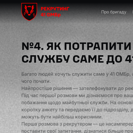
Про бригаду
№4. ЯК ПОТРАПИТИ
СЛУЖБУ САМЕ ДО 4
Багато людей хочуть служити саме у 41 ОМБр, а
чого почати.
Найпростіше рішення — зателефонувати до рек
Під час першої розмови ми дізнаємося про ваш 
побажання щодо майбутньої служби. На основі 
коротку анкету та передаємо її до підрозділу, 
можуть бути найбільш корисними.
Перша розмова з рекрутером — це насамперед
поставити свої запитання, дізнатися більше пр