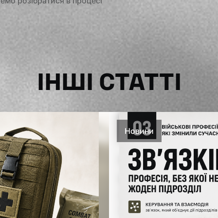
емо розібратися в процесі
ІНШІ СТАТТІ
Новини