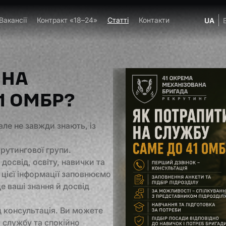
Вакансії
Контракт «18–24»
Статті
Контакти
UA
 НА
1 ОМБР?
ле не завжди знають, із
рутингової групи.
досвід, освіту, навички та
цієї інформації заповнюємо
де ваші знання й досвід
 консультація. Ви можете
о службу та спокійно