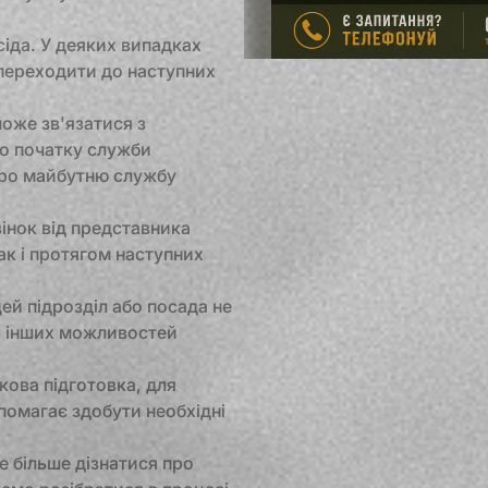
іда. У деяких випадках
 переходити до наступних
оже зв'язатися з
о початку служби
 про майбутню службу
інок від представника
ак і протягом наступних
цей підрозділ або посада не
р інших можливостей
кова підготовка, для
помагає здобути необхідні
е більше дізнатися про