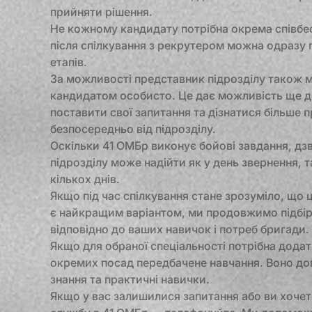
прийняти рішення.
Не кожному кандидату потрібна окрема співбес
після спілкування з рекрутером можна одразу
етапів.
За можливості представник підрозділу також м
кандидатом особисто. Це дає можливість ще д
поставити свої запитання та дізнатися більше
безпосередньо від підрозділу.
Оскільки 41 ОМБр виконує бойові завдання, дзв
підрозділу може надійти як у день звернення, т
кількох днів.
Якщо під час спілкування стане зрозуміло, що 
є найкращим варіантом, ми продовжимо підбі
відповідно до ваших навичок і потреб бригади.
Якщо для обраної спеціальності потрібна додат
окремих посад передбачене навчання. Воно до
знання та практичні навички.
Якщо у вас залишилися запитання або ви хочет